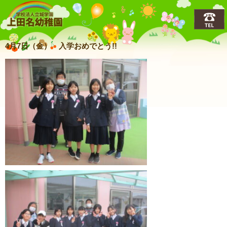
上田名(うえだな)幼稚園
4月7日（金） 入学おめでとう!!