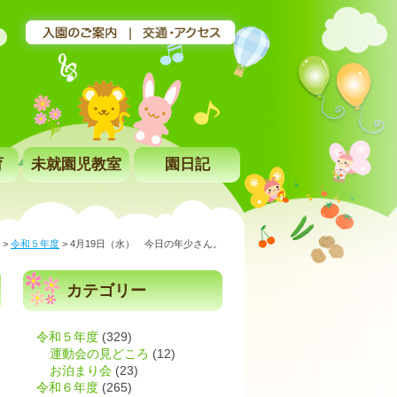
育
未就園児教室
園日記
>
令和５年度
>
4月19日（水） 今日の年少さん。
カテゴリー
令和５年度
(329)
運動会の見どころ
(12)
お泊まり会
(23)
令和６年度
(265)