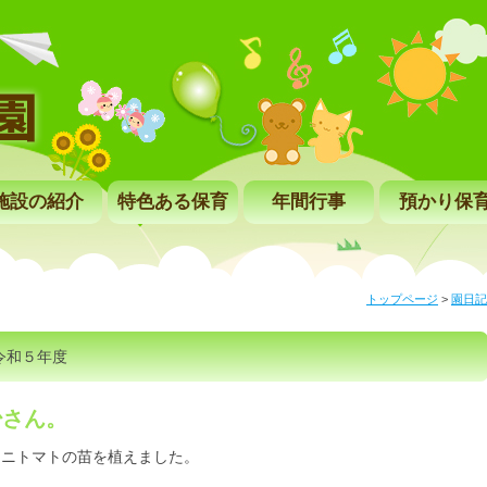
施設の紹介
特色ある保育
年間行事
預かり保
トップページ
>
園日記
令和５年度
少さん。
ミニトマトの苗を植えました。