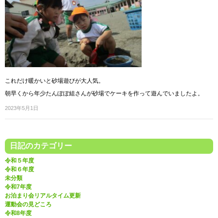
これだけ暖かいと砂場遊びが大人気。
朝早くから年少たんぽぽ組さんが砂場でケーキを作って遊んでいましたよ。
2023年5月1日
日記のカテゴリー
令和５年度
令和６年度
未分類
令和7年度
お泊まり会リアルタイム更新
運動会の見どころ
令和8年度