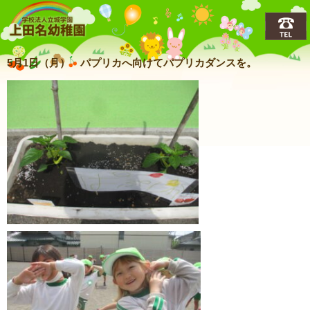
上田名(うえだな)幼稚園
5月1日（月） パプリカへ向けてパプリカダンスを。