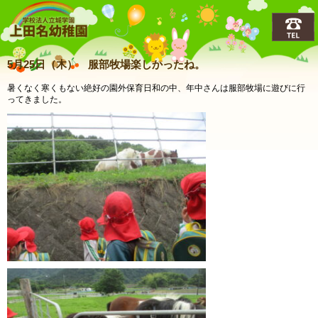
上田名(うえだな)幼稚園
5月25日（木） 服部牧場楽しかったね。
暑くなく寒くもない絶好の園外保育日和の中、年中さんは服部牧場に遊びに行
ってきました。