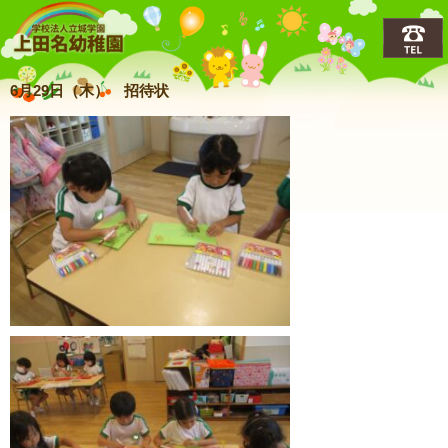
上田名(うえだな)幼稚園
6月29日（木） 招待状