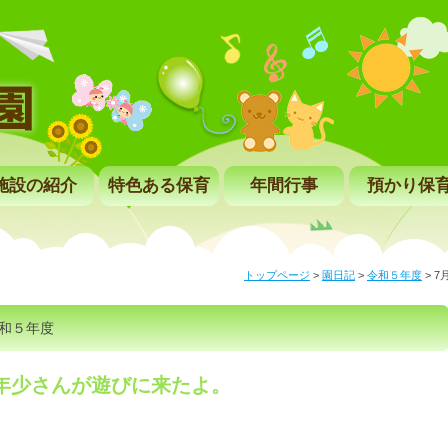
施設の紹介
特色ある保育
年間行事
預かり保
トップページ
>
園日記
>
令和５年度
>
7
和５年度
年少さんが遊びに来たよ。