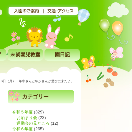
育
未就園児教室
園日記
月3日（月） 年中さんと年少さんが遊びに来たよ。
カテゴリー
令和５年度
(329)
お泊まり会
(23)
運動会の見どころ
(12)
令和６年度
(265)