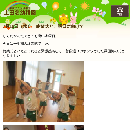
上田名(うえだな)幼稚園
7月19日（水） 終業式と、明日に向けて
なんだかんだでとても暑い水曜日。
今日は一学期の終業式でした。
終業式といえどそれほど緊張感もなく、普段通りのホンワカした雰囲気の式と
なりました。