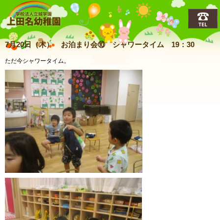
上田名(うえだな)幼稚園
7月20日（木） お泊まり会⑩ シャワータイム 19：30
ただ今シャワータイム。