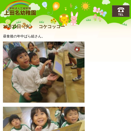
上田名(うえだな)幼稚園
10月31日（火） コケコッコー
昼食後の年中ばら組さん。