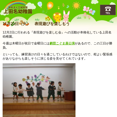
上田名(うえだな)幼稚園
11月21日（火） 表現遊びを楽しもう
12月2日に行われる『表現遊びを楽しむ会』への活動が本格化している上田名
幼稚園。
今週は木曜日が祝日で金曜日には
劇団こぐま座公演
があるので、この三日が勝
負。
といっても、練習漬けの日々を過ごしているわけではないので、程よい緊張感
がありながらも楽しそうに演じる姿を見せてくれています。