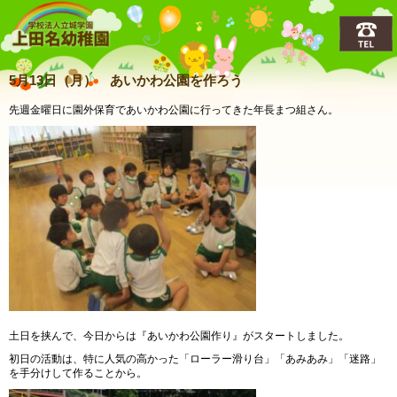
上田名(うえだな)幼稚園
5月13日（月） あいかわ公園を作ろう
先週金曜日に園外保育であいかわ公園に行ってきた年長まつ組さん。
土日を挟んで、今日からは『あいかわ公園作り』がスタートしました。
初日の活動は、特に人気の高かった「ローラー滑り台」「あみあみ」「迷路」
を手分けして作ることから。