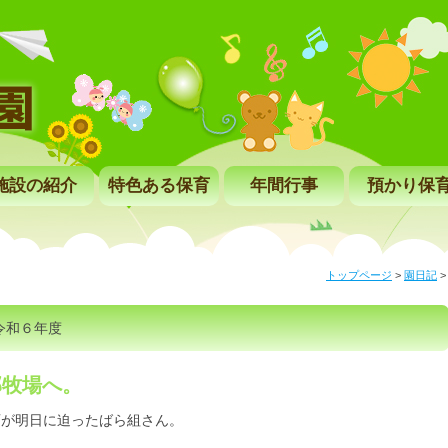
施設の紹介
特色ある保育
年間行事
預かり保
トップページ
>
園日記
令和６年度
部牧場へ。
育が明日に迫ったばら組さん。