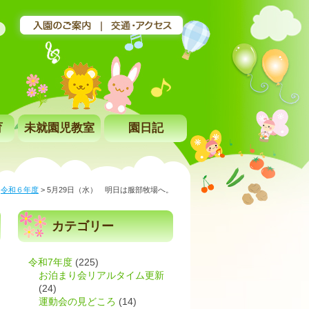
育
未就園児教室
園日記
>
令和６年度
>
5月29日（水） 明日は服部牧場へ。
カテゴリー
令和7年度
(225)
お泊まり会リアルタイム更新
(24)
運動会の見どころ
(14)