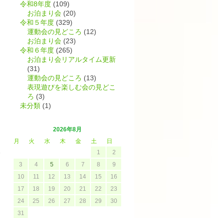
令和8年度
(109)
お泊まり会
(20)
令和５年度
(329)
運動会の見どころ
(12)
お泊まり会
(23)
令和６年度
(265)
お泊まり会リアルタイム更新
(31)
運動会の見どころ
(13)
表現遊びを楽しむ会の見どこ
ろ
(3)
未分類
(1)
2026年8月
月
火
水
木
金
土
日
い
1
2
3
4
5
6
7
8
9
10
11
12
13
14
15
16
17
18
19
20
21
22
23
24
25
26
27
28
29
30
31