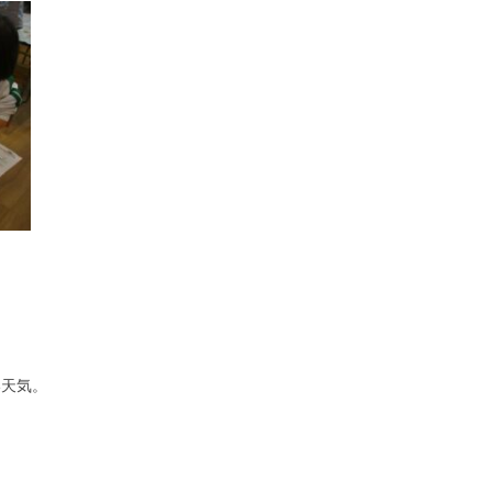
。
い天気。