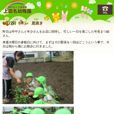
上田名(うえだな)幼稚園
6月27日（木） 息抜き
昨日は年中さんと年少さんをお店に招待し、忙しい一日を過ごした年長まつ組
さん。
来週火曜日の参観日に向けて、まずはその緊張を一回ほどこうという事で、今
日は朝から畑にお散歩に行きました。