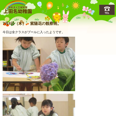
上田名(うえだな)幼稚園
7月4日（木） 紫陽花の観察画。
今日は全クラスがプールに入ったようです。