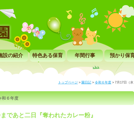
施設の紹介
特色ある保育
年間行事
預かり保
トップページ
>
園日記
>
令和６年度
>
7月17日（
令和６年度
会まであと二日『奪われたカレー粉』