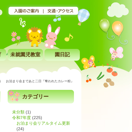
育
未就園児教室
園日記
水） お泊まり会まであと二日『奪われたカレー粉』
カテゴリー
未分類
(1)
令和7年度
(225)
お泊まり会リアルタイム更新
(24)