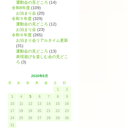
運動会の見どころ
(14)
令和8年度
(109)
お泊まり会
(20)
令和５年度
(329)
運動会の見どころ
(12)
お泊まり会
(23)
令和６年度
(265)
お泊まり会リアルタイム更新
(31)
運動会の見どころ
(13)
表現遊びを楽しむ会の見どこ
ろ
(3)
2026年8月
月
火
水
木
金
土
日
た
1
2
3
4
5
6
7
8
9
10
11
12
13
14
15
16
17
18
19
20
21
22
23
24
25
26
27
28
29
30
31