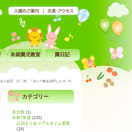
育
未就園児教室
園日記
まり会⑦ 17：20 『カレー粉をGETしたぞ～!!』
カテゴリー
未分類
(1)
令和7年度
(225)
お泊まり会リアルタイム更新
(24)