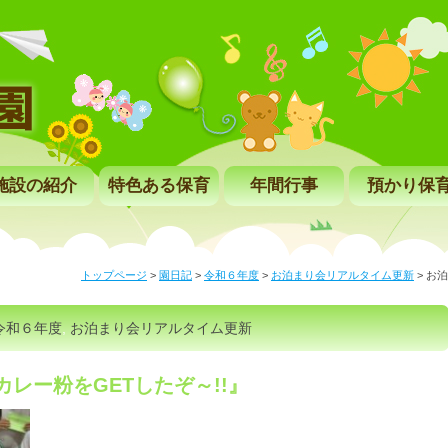
施設の紹介
特色ある保育
年間行事
預かり保
トップページ
>
園日記
>
令和６年度
>
お泊まり会リアルタイム更新
>
お泊
令和６年度
,
お泊まり会リアルタイム更新
カレー粉をGETしたぞ～!!』