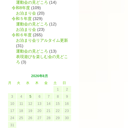
運動会の見どころ
(14)
令和8年度
(109)
お泊まり会
(20)
令和５年度
(329)
運動会の見どころ
(12)
お泊まり会
(23)
令和６年度
(265)
お泊まり会リアルタイム更新
(31)
運動会の見どころ
(13)
表現遊びを楽しむ会の見どこ
ろ
(3)
2026年8月
月
火
水
木
金
土
日
1
2
3
4
5
6
7
8
9
10
11
12
13
14
15
16
17
18
19
20
21
22
23
24
25
26
27
28
29
30
31