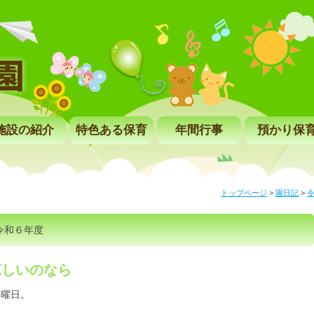
施設の紹介
特色ある保育
年間行事
預かり保
トップページ
>
園日記
>
令和６年度
涼しいのなら
木曜日。