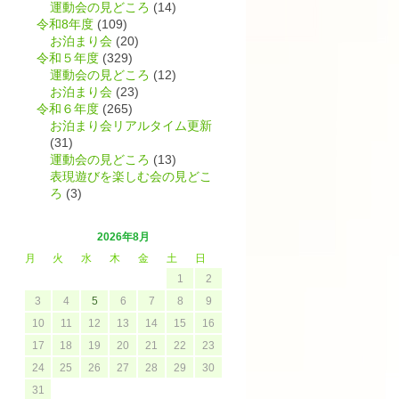
運動会の見どころ
(14)
山
令和8年度
(109)
お泊まり会
(20)
令和５年度
(329)
運動会の見どころ
(12)
お泊まり会
(23)
令和６年度
(265)
お泊まり会リアルタイム更新
(31)
運動会の見どころ
(13)
表現遊びを楽しむ会の見どこ
ろ
(3)
2026年8月
月
火
水
木
金
土
日
1
2
3
4
5
6
7
8
9
10
11
12
13
14
15
16
17
18
19
20
21
22
23
。
24
25
26
27
28
29
30
31