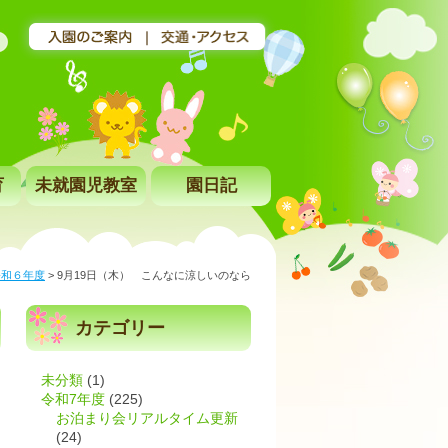
育
未就園児教室
園日記
令和６年度
>
9月19日（木） こんなに涼しいのなら
カテゴリー
未分類
(1)
令和7年度
(225)
お泊まり会リアルタイム更新
(24)