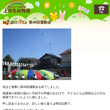
上田名(うえだな)幼稚園
10月12日（土）第48回運動会
先ほど無事に第48回運動会を終了しました。
保護者の皆様の温かい手拍子や声援のおかげで、子どもたちは普段以上の力を
発揮できていたように感じました。
申し訳ありませんが、詳しい振り返りは明日以降で。