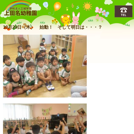
上田名(うえだな)幼稚園
10月24日（木） 始動！ そして明日は・・・？