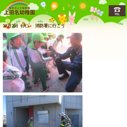
上田名(うえだな)幼稚園
12月3日（火） 消防署に行こう