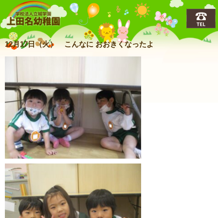
上田名(うえだな)幼稚園
12月17日（火） こんなに おおきくなったよ