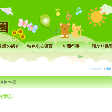
施設の紹介
特色ある保育
年間行事
預かり保
トップページ
>
園日
令和7年度
お散歩