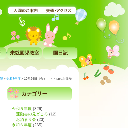
育
未就園児教室
園日記
記
>
令和7年度
>
10月24日（金） トトロのお散歩
カテゴリー
令和５年度
(329)
運動会の見どころ
(12)
お泊まり会
(23)
令和６年度
(265)