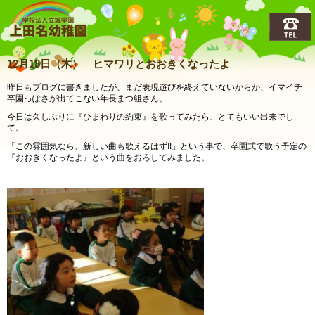
上田名(うえだな)幼稚園
12月18日（木） ヒマワリとおおきくなったよ
昨日もブログに書きましたが、まだ表現遊びを終えていないからか、イマイチ
卒園っぽさが出てこない年長まつ組さん。
今日は久しぶりに『ひまわりの約束』を歌ってみたら、とてもいい出来でし
て。
「この雰囲気なら、新しい曲も歌えるはず!!」という事で、卒園式で歌う予定の
『おおきくなったよ』という曲をおろしてみました。