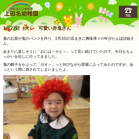
上田名(うえだな)幼稚園
1月27日（火） 可愛い赤鬼さん
鬼のお面や鬼のパンツを作り、2月3日の豆まきに興味津々の年少たんぽぽ組さ
ん。
あまりに楽しそうに「おには～そと～」って言い続けていたので、今日もちょ
っかいを出しに行ってきました。
鬼の帽子をかぶって「ガオ～」っと叫びながら部屋に入ってみたのですが、あ
っという間に倒されてしまいましたよ。