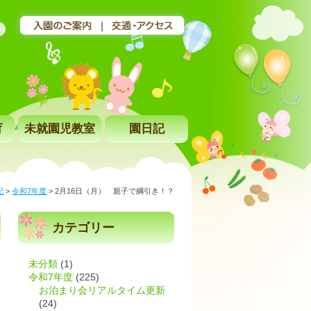
育
未就園児教室
園日記
記
>
令和7年度
>
2月16日（月） 親子で綱引き！？
カテゴリー
未分類
(1)
令和7年度
(225)
お泊まり会リアルタイム更新
(24)