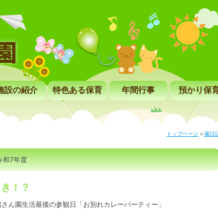
施設の紹介
特色ある保育
年間行事
預かり保
トップページ
>
園日
令和7年度
引き！？
組さん園生活最後の参観日「お別れカレーパーティー」