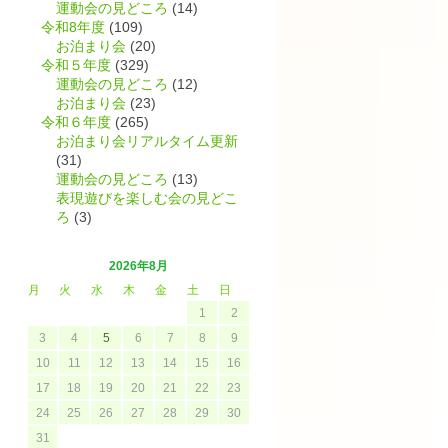
運動会の見どころ
(14)
令和8年度
(109)
お泊まり会
(20)
令和５年度
(329)
運動会の見どころ
(12)
お泊まり会
(23)
令和６年度
(265)
お泊まり会リアルタイム更新
(31)
運動会の見どころ
(13)
表現遊びを楽しむ会の見どこ
ろ
(3)
ま
2026年8月
月
火
水
木
金
土
日
1
2
3
4
5
6
7
8
9
10
11
12
13
14
15
16
17
18
19
20
21
22
23
24
25
26
27
28
29
30
31