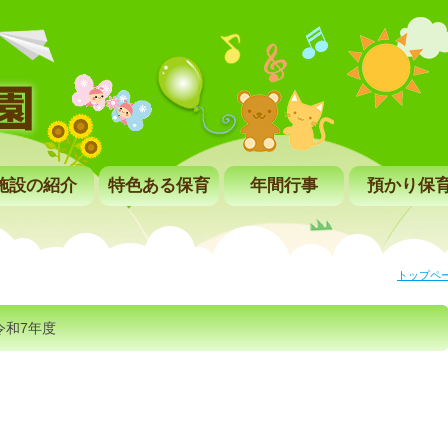
施設の紹介
特色ある保育
年間行事
預かり保
トップペ
令和7年度