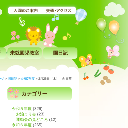
育
未就園児教室
園日記
ージ
>
園日記
>
令和7年度
>
2月26日（木） 向日葵
カテゴリー
令和５年度
(329)
お泊まり会
(23)
運動会の見どころ
(12)
令和６年度
(265)