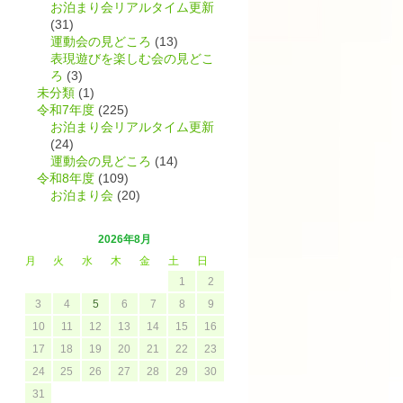
お泊まり会リアルタイム更新
(31)
運動会の見どころ
(13)
表現遊びを楽しむ会の見どこ
ろ
(3)
未分類
(1)
令和7年度
(225)
お泊まり会リアルタイム更新
(24)
運動会の見どころ
(14)
令和8年度
(109)
お泊まり会
(20)
2026年8月
月
火
水
木
金
土
日
1
2
3
4
5
6
7
8
9
10
11
12
13
14
15
16
し
17
18
19
20
21
22
23
24
25
26
27
28
29
30
31