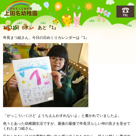
上田名(うえだな)幼稚園
3月11日（水） あと『1』
年長まつ組さん、今日の日めくりカレンダーは『1』
「がっこういくけど ようちえんわすれないよ」と書かれていましたよ。
色々とあった幼稚園生活ですが、最後の最後で年長児らしい仲の良さを見せて
くれたまつ組さん。