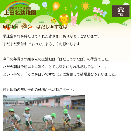
上田名(うえだな)幼稚園
5月15日（金） はだしdeすなば
早速空き箱を持たせてくれた皆さま、ありがとうございます。
まだまだ受付中ですので、よろしくお願いします。
今日の年長まつ組さんの主活動は「はだしですなば」の予定でした。
ただ今朝は予想以上に寒く、とても裸足になれる感じでは・・・。
という事で、「くつをはいてすなば」に変更して砂場遊びを行いました。
何も凹凸の無い平面の砂場から活動スタート。