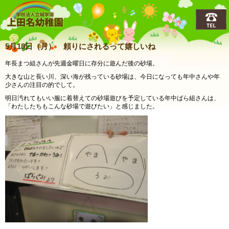
上田名(うえだな)幼稚園
5月18日（月） 頼りにされるって嬉しいね
年長まつ組さんが先週金曜日に存分に遊んだ後の砂場。
大きな山と長い川、深い海が残っている砂場は、今日になっても年中さんや年
少さんの注目の的でして。
明日汚れてもいい服に着替えての砂場遊びを予定している年中ばら組さんは、
「わたしたちもこんな砂場で遊びたい」と感じました。