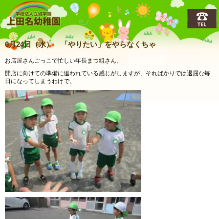
上田名(うえだな)幼稚園
6月24日（水） 「やりたい」をやらなくちゃ
お店屋さんごっこで忙しい年長まつ組さん。
開店に向けての準備に追われている感じがしますが、そればかりでは退屈な毎
日になってしまうわけで。