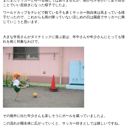
まだまだサッカーと呼べる感じではありませんが、朝から汗をかいて走り回る
ことでいい息抜きになった様子でしたよ。
ワールドカップをテレビで観ている子も多くサッカー熱自体は高まっている様
子だったので、これからも雨の降っていない涼しめの日は園庭でサッカーに興
じていこうと思います。
大きな年長さんがダイナミックに遊ぶ姿は、年中さんや年少さんにとっても憧
れを抱く対象なわけで。
その後外に出た年少さんも楽しそうにボールを蹴っていましたよ。
この流れが園全体に広がっていくと、サッカー好きとしては嬉しいですね。