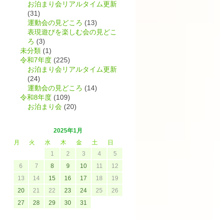
お泊まり会リアルタイム更新
(31)
運動会の見どころ
(13)
表現遊びを楽しむ会の見どこ
ろ
(3)
未分類
(1)
令和7年度
(225)
お泊まり会リアルタイム更新
(24)
運動会の見どころ
(14)
令和8年度
(109)
お泊まり会
(20)
2025年1月
月
火
水
木
金
土
日
1
2
3
4
5
6
7
8
9
10
11
12
13
14
15
16
17
18
19
20
21
22
23
24
25
26
27
28
29
30
31