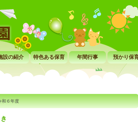
施設の紹介
特色ある保育
年間行事
預かり保
令和６年度
まき