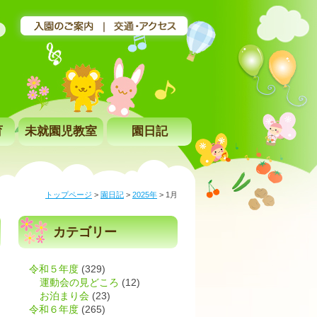
育
未就園児教室
園日記
トップページ
>
園日記
>
2025年
>
1月
カテゴリー
令和５年度
(329)
運動会の見どころ
(12)
お泊まり会
(23)
令和６年度
(265)