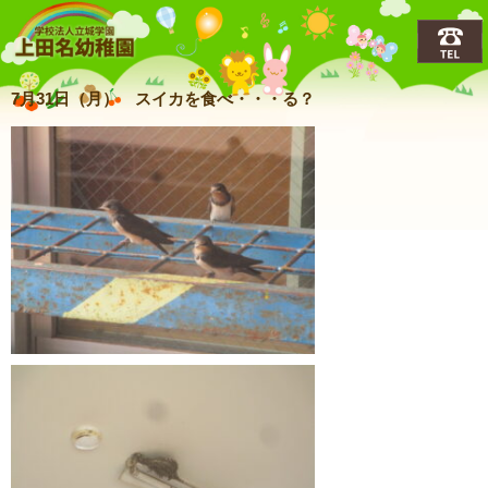
上田名(うえだな)幼稚園
7月31日（月） スイカを食べ・・・る？