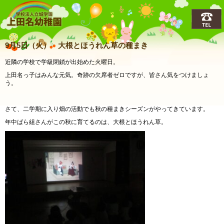
上田名(うえだな)幼稚園
9月5日（火） 大根とほうれん草の種まき
近隣の学校で学級閉鎖が出始めた火曜日。
上田名っ子はみんな元気。奇跡の欠席者ゼロですが、皆さん気をつけましょ
う。
さて、二学期に入り畑の活動でも秋の種まきシーズンがやってきています。
年中ばら組さんがこの秋に育てるのは、大根とほうれん草。