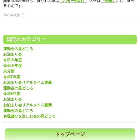
無事収穫出来たら、ほうれん草は
『バター炒め』
、大根は
『煮物』
にして食べ
る予定です。
2023年9月5日
日記のカテゴリー
運動会の見どころ
お泊まり会
令和５年度
令和６年度
未分類
令和7年度
お泊まり会リアルタイム更新
運動会の見どころ
令和8年度
お泊まり会
お泊まり会リアルタイム更新
運動会の見どころ
表現遊びを楽しむ会の見どころ
トップページ