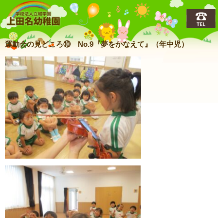
上田名(うえだな)幼稚園
運動会の見どころ⑩ No.9『夢をかなえて』（年中児）