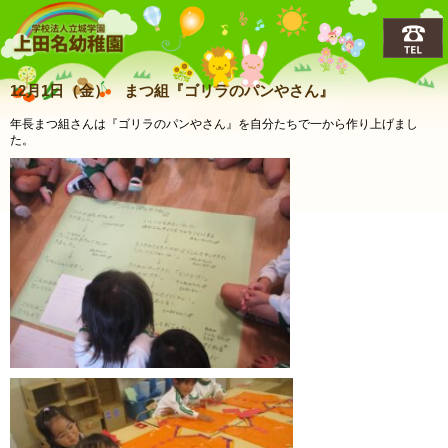
上田名(うえだな)幼稚園
12月1日（金） まつ組『ゴリラのパンやさん』
年長まつ組さんは『ゴリラのパンやさん』を自分たちで一から作り上げまし
た。