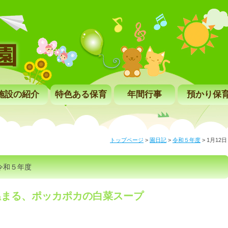
施設の紹介
特色ある保育
年間行事
預かり保
トップページ
>
園日記
>
令和５年度
>
1月12
令和５年度
温まる、ポッカポカの白菜スープ