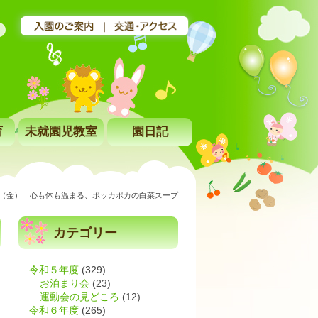
育
未就園児教室
園日記
日（金） 心も体も温まる、ポッカポカの白菜スープ
カテゴリー
令和５年度
(329)
お泊まり会
(23)
運動会の見どころ
(12)
令和６年度
(265)