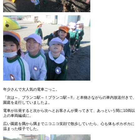
年少さんで大人気の電車ごっこ。
「次は～、ブランコ駅～！ブランコ駅～!!」と本物さながらの車内放送付きで、
園庭を走行していましたよ。
電車が出発すると次から次へとお客さんが乗ってきて、あっという間に10両以
上の車両編成に。
広い園庭を隅から隅までニコニコ笑顔で散歩していたら、心も体もポカポカに
温まった様子でした。