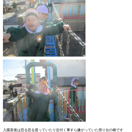
入園直後は恐る恐る渡っていたり近付く事すら嫌がっていた滑り台の橋です