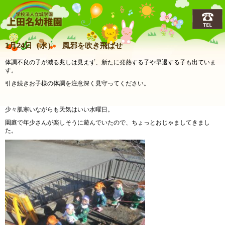
上田名(うえだな)幼稚園
1月24日（水） 風邪を吹き飛ばせ
体調不良の子が減る兆しは見えず、新たに発熱する子や早退する子も出ていま
す。
引き続きお子様の体調を注意深く見守ってください。
少々肌寒いながらも天気はいい水曜日。
園庭で年少さんが楽しそうに遊んでいたので、ちょっとおじゃましてきまし
た。