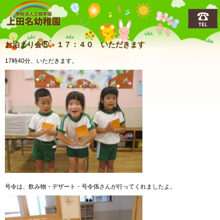
上田名(うえだな)幼稚園
お泊まり会⑤ １７：４０ いただきます
17時40分、いただきます。
号令は、飲み物・デザート・号令係さんが行ってくれましたよ。