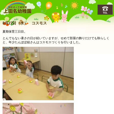
上田名(うえだな)幼稚園
8月27日（水） コスモス
夏期保育三日目。
とんでもない暑さの日が続いていますが、せめて部屋の飾りだけでも秋らしく
と、年少たんぽぽ組さんはコスモスづくりを行いました。