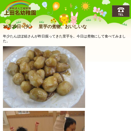
上田名(うえだな)幼稚園
10月28日（火） 里芋の煮物、おいしいな
年少たんぽぽ組さんが昨日掘ってきた里芋を。今日は煮物にして食べてみまし
た。