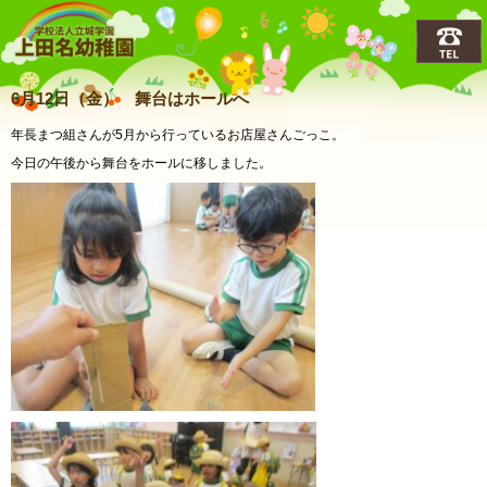
上田名(うえだな)幼稚園
6月12日（金） 舞台はホールへ
年長まつ組さんが5月から行っているお店屋さんごっこ。
今日の午後から舞台をホールに移しました。