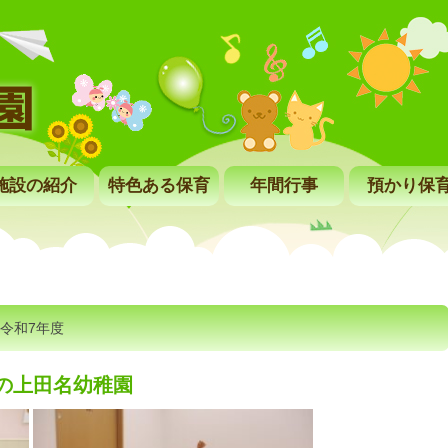
施設の紹介
特色ある保育
年間行事
預かり保
令和7年度
近の上田名幼稚園