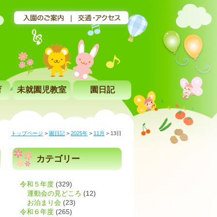
育
未就園児教室
園日記
トップページ
>
園日記
>
2025年
>
11月
>
13日
カテゴリー
令和５年度
(329)
運動会の見どころ
(12)
お泊まり会
(23)
令和６年度
(265)