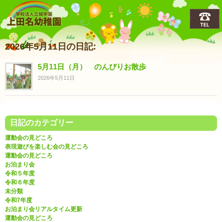
上田名(うえだな)幼稚園
2026年5月11日の日記:
5月11日（月） のんびりお散歩
2026年5月11日
日記のカテゴリー
運動会の見どころ
表現遊びを楽しむ会の見どころ
運動会の見どころ
お泊まり会
令和５年度
令和６年度
未分類
令和7年度
お泊まり会リアルタイム更新
運動会の見どころ