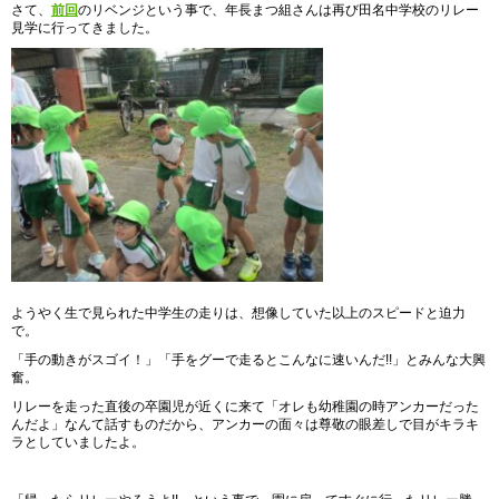
さて、
前回
のリベンジという事で、年長まつ組さんは再び田名中学校のリレー
見学に行ってきました。
ようやく生で見られた中学生の走りは、想像していた以上のスピードと迫力
で。
「手の動きがスゴイ！」「手をグーで走るとこんなに速いんだ!!」とみんな大興
奮。
リレーを走った直後の卒園児が近くに来て「オレも幼稚園の時アンカーだった
んだよ」なんて話すものだから、アンカーの面々は尊敬の眼差しで目がキラキ
ラとしていましたよ。