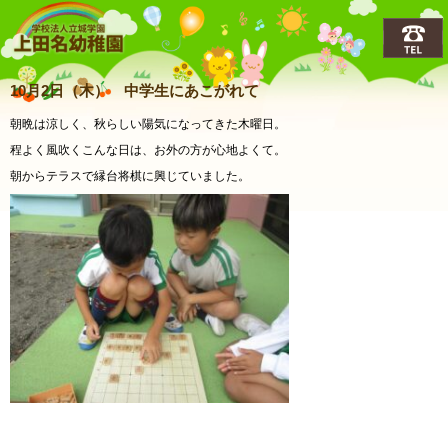
上田名(うえだな)幼稚園
10月2日（木） 中学生にあこがれて
朝晩は涼しく、秋らしい陽気になってきた木曜日。
程よく風吹くこんな日は、お外の方が心地よくて。
朝からテラスで縁台将棋に興じていました。