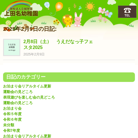
上田名(うえだな)幼稚園
2025年2月9日の日記:
2月8日（土） うえだなっ子フェ
スタ2025
2025年2月9日
日記のカテゴリー
お泊まり会リアルタイム更新
運動会の見どころ
表現遊びを楽しむ会の見どころ
運動会の見どころ
お泊まり会
令和５年度
令和６年度
未分類
令和7年度
お泊まり会リアルタイム更新