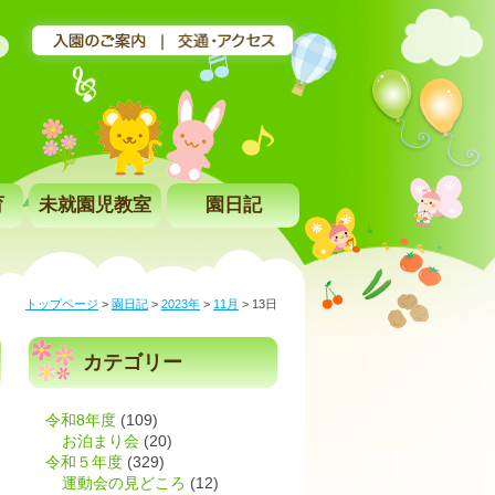
育
未就園児教室
園日記
トップページ
>
園日記
>
2023年
>
11月
>
13日
カテゴリー
令和8年度
(109)
お泊まり会
(20)
令和５年度
(329)
運動会の見どころ
(12)