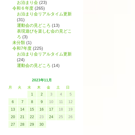
お泊まり会
(23)
令和６年度
(265)
お泊まり会リアルタイム更新
(31)
運動会の見どころ
(13)
表現遊びを楽しむ会の見どこ
ろ
(3)
未分類
(1)
令和7年度
(225)
お泊まり会リアルタイム更新
(24)
運動会の見どころ
(14)
2023年11月
月
火
水
木
金
土
日
1
2
3
4
5
6
7
8
9
10
11
12
13
14
15
16
17
18
19
20
21
22
23
24
25
26
27
28
29
30