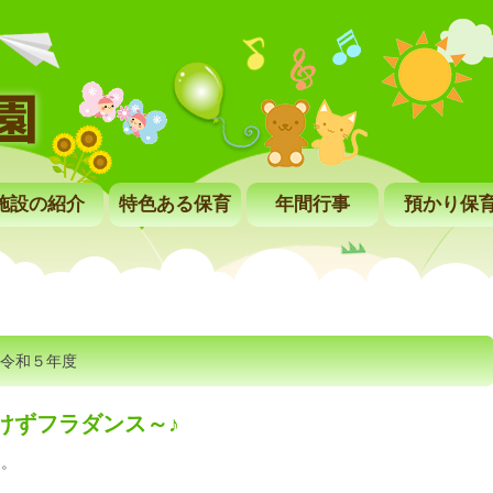
施設の紹介
特色ある保育
年間行事
預かり保
令和５年度
負けずフラダンス～♪
た。