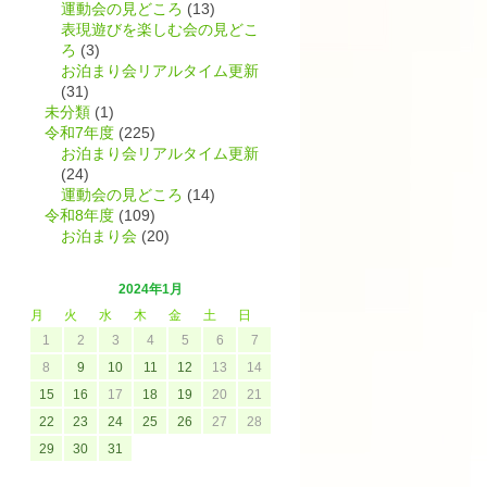
運動会の見どころ
(13)
に
表現遊びを楽しむ会の見どこ
ろ
(3)
お泊まり会リアルタイム更新
(31)
未分類
(1)
令和7年度
(225)
お泊まり会リアルタイム更新
(24)
運動会の見どころ
(14)
令和8年度
(109)
お泊まり会
(20)
2024年1月
月
火
水
木
金
土
日
1
2
3
4
5
6
7
8
9
10
11
12
13
14
15
16
17
18
19
20
21
22
23
24
25
26
27
28
29
30
31