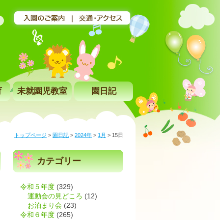
育
未就園児教室
園日記
トップページ
>
園日記
>
2024年
>
1月
>
15日
カテゴリー
令和５年度
(329)
運動会の見どころ
(12)
お泊まり会
(23)
令和６年度
(265)