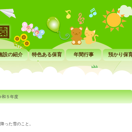
施設の紹介
特色ある保育
年間行事
預かり保
令和５年度
に降った雪のこと。