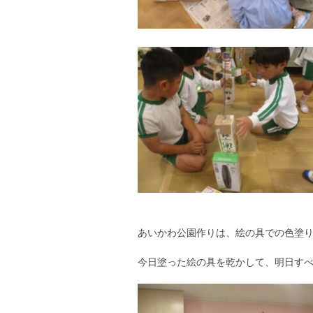
あいかわ公園作りは、絵の具での色塗
今日塗った絵の具を乾かして、明日す