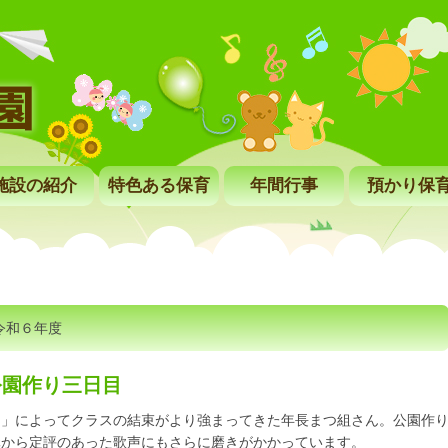
施設の紹介
特色ある保育
年間行事
預かり保
令和６年度
公園作り三日目
り」によってクラスの結束がより強まってきた年長まつ組さん。公園作
元から定評のあった歌声にもさらに磨きがかかっています。