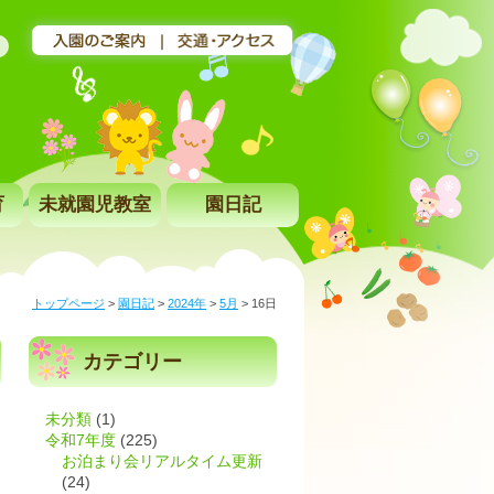
育
未就園児教室
園日記
トップページ
>
園日記
>
2024年
>
5月
>
16日
カテゴリー
未分類
(1)
令和7年度
(225)
お泊まり会リアルタイム更新
り
(24)