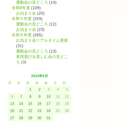
運動会の見どころ
(14)
令和8年度
(109)
お泊まり会
(20)
令和５年度
(329)
運動会の見どころ
(12)
お泊まり会
(23)
令和６年度
(265)
お泊まり会リアルタイム更新
(31)
運動会の見どころ
(13)
表現遊びを楽しむ会の見どこ
ろ
(3)
2024年5月
月
火
水
木
金
土
日
1
2
3
4
5
6
7
8
9
10
11
12
13
14
15
16
17
18
19
20
21
22
23
24
25
26
27
28
29
30
31