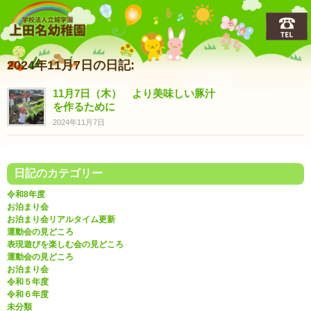
上田名(うえだな)幼稚園
2024年11月7日の日記:
11月7日（木） より美味しい豚汁
を作るために
2024年11月7日
日記のカテゴリー
令和8年度
お泊まり会
お泊まり会リアルタイム更新
運動会の見どころ
表現遊びを楽しむ会の見どころ
運動会の見どころ
お泊まり会
令和５年度
令和６年度
未分類