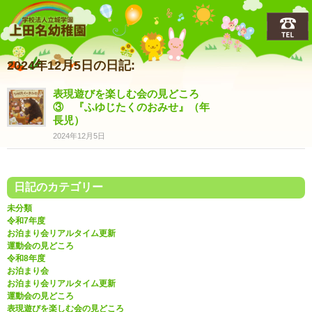
上田名(うえだな)幼稚園
2024年12月5日の日記:
表現遊びを楽しむ会の見どころ
③ 『ふゆじたくのおみせ』（年
長児）
2024年12月5日
日記のカテゴリー
未分類
令和7年度
お泊まり会リアルタイム更新
運動会の見どころ
令和8年度
お泊まり会
お泊まり会リアルタイム更新
運動会の見どころ
表現遊びを楽しむ会の見どころ